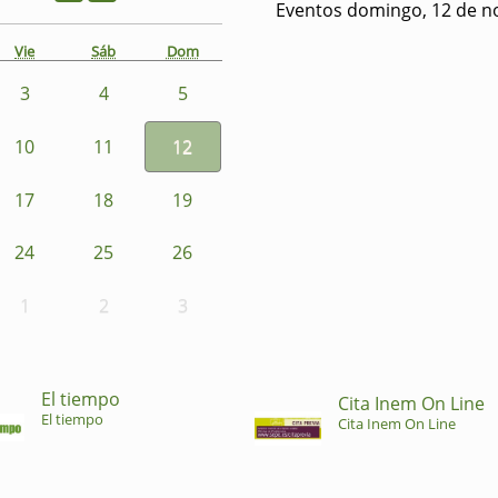
Eventos domingo, 12 de n
Vie
Sáb
Dom
3
4
5
10
11
12
17
18
19
24
25
26
1
2
3
El tiempo
Cita Inem On Line
El tiempo
Cita Inem On Line