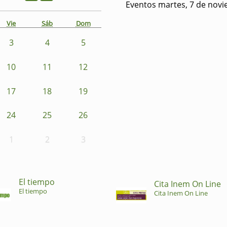
Eventos martes, 7 de nov
Vie
Sáb
Dom
3
4
5
10
11
12
17
18
19
24
25
26
1
2
3
El tiempo
Cita Inem On Line
El tiempo
Cita Inem On Line