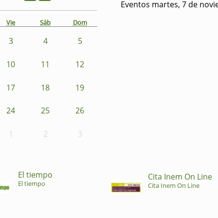
Eventos martes, 7 de nov
Vie
Sáb
Dom
3
4
5
10
11
12
17
18
19
24
25
26
1
2
3
El tiempo
Cita Inem On Line
El tiempo
Cita Inem On Line