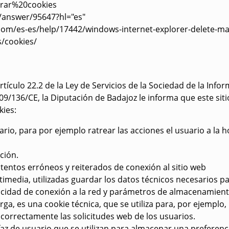
orrar%20cookies
answer/95647?hl="es"
.com/es-es/help/17442/windows-internet-explorer-delete-m
s/cookies/
tículo 22.2 de la Ley de Servicios de la Sociedad de la Infor
/136/CE, la Diputación de Badajoz le informa que este sitio 
kies:
rio, para por ejemplo ratrear las acciones el usuario a la
ción.
tentos erróneos y reiterados de conexión al sitio web
imedia, utilizadas guardar los datos técnicos necesarios p
locidad de conexión a la red y parámetros de almacenamien
ga, es una cookie técnica, que se utiliza para, por ejemplo, 
á correctamente las solicitudes web de los usuarios.
faz de usuario que se utilizan para almacenar una preferenci