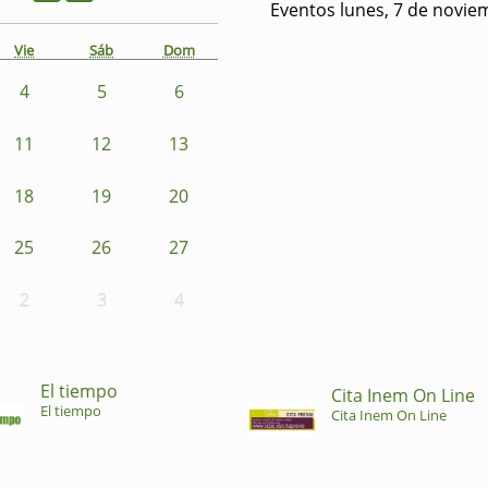
Eventos lunes, 7 de novie
Vie
Sáb
Dom
4
5
6
11
12
13
18
19
20
25
26
27
2
3
4
El tiempo
Cita Inem On Line
El tiempo
Cita Inem On Line