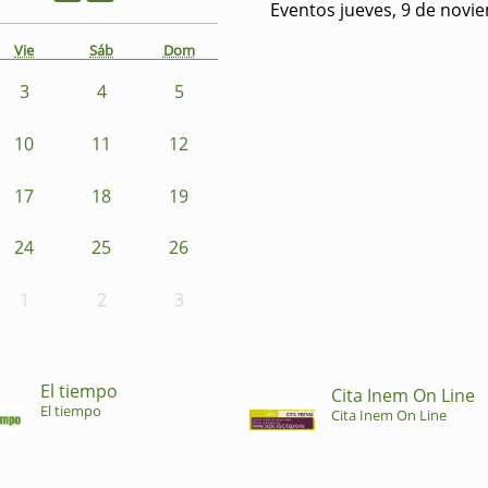
Eventos jueves, 9 de novi
Vie
Sáb
Dom
3
4
5
10
11
12
17
18
19
24
25
26
1
2
3
El tiempo
Cita Inem On Line
El tiempo
Cita Inem On Line