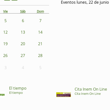
Eventos lunes, 22 de junio
Vie
Sáb
Dom
5
6
7
12
13
14
19
20
21
26
27
28
3
4
5
El tiempo
Cita Inem On Line
El tiempo
Cita Inem On Line