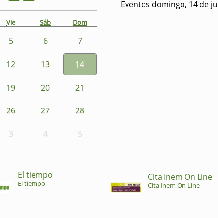
Eventos domingo, 14 de ju
Vie
Sáb
Dom
5
6
7
12
13
14
19
20
21
26
27
28
3
4
5
El tiempo
Cita Inem On Line
El tiempo
Cita Inem On Line