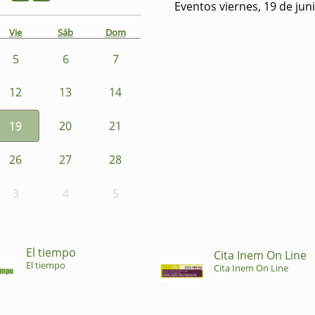
Eventos viernes, 19 de jun
Vie
Sáb
Dom
5
6
7
12
13
14
19
20
21
26
27
28
3
4
5
El tiempo
Cita Inem On Line
El tiempo
Cita Inem On Line