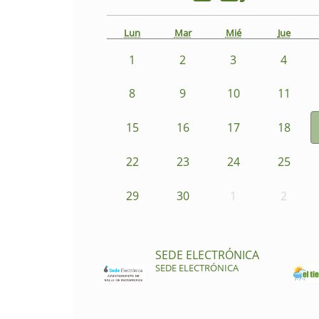
Lun
Mar
Mié
Jue
1
2
3
4
8
9
10
11
15
16
17
18
22
23
24
25
29
30
1
2
SEDE ELECTRÓNICA
SEDE ELECTRÓNICA