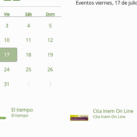
Eventos viernes, 17 de jul
Vie
Sáb
Dom
3
4
5
10
11
12
17
18
19
24
25
26
31
1
2
El tiempo
Cita Inem On Line
El tiempo
Cita Inem On Line