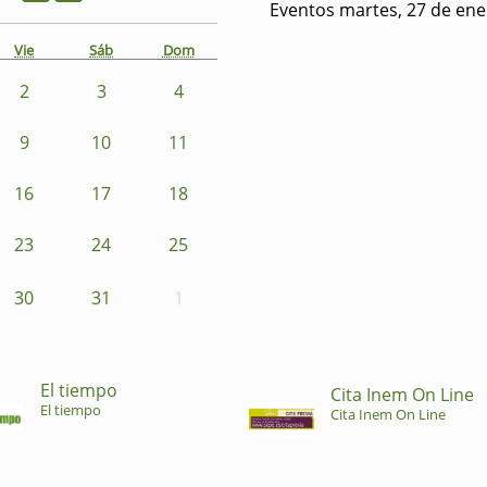
Eventos martes, 27 de ene
Vie
Sáb
Dom
2
3
4
9
10
11
16
17
18
23
24
25
30
31
1
El tiempo
Cita Inem On Line
El tiempo
Cita Inem On Line