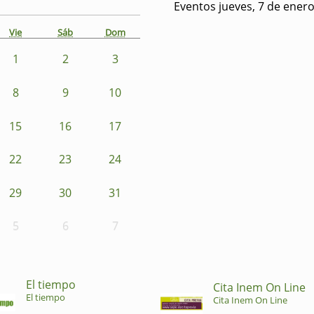
Eventos jueves, 7 de ener
Vie
Sáb
Dom
1
2
3
8
9
10
15
16
17
22
23
24
29
30
31
5
6
7
El tiempo
Cita Inem On Line
El tiempo
Cita Inem On Line