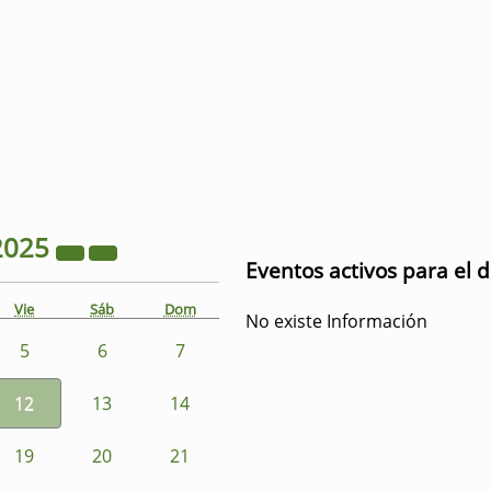
2025
Eventos activos para el 
Vie
Sáb
Dom
No existe Información
5
6
7
12
13
14
19
20
21