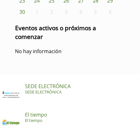
23
24
25
26
27
28
29
30
1
2
3
4
5
6
Eventos activos o próximos a
comenzar
No hay información
SEDE ELECTRÓNICA
SEDE ELECTRÓNICA
El tiempo
El tiempo