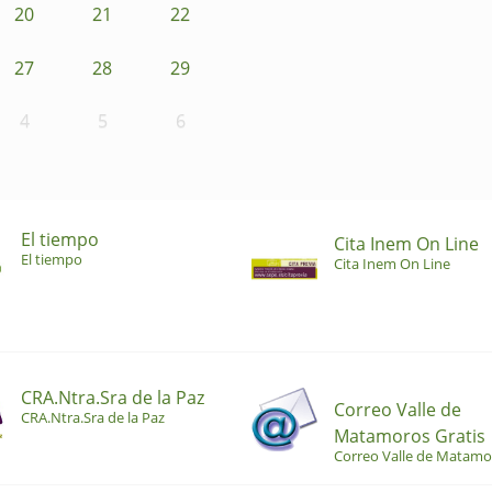
20
21
22
27
28
29
4
5
6
El tiempo
Cita Inem On Line
El tiempo
Cita Inem On Line
CRA.Ntra.Sra de la Paz
Correo Valle de
CRA.Ntra.Sra de la Paz
Matamoros Gratis
Correo Valle de Matamo