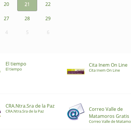
20
21
22
27
28
29
4
5
6
El tiempo
Cita Inem On Line
El tiempo
Cita Inem On Line
CRA.Ntra.Sra de la Paz
Correo Valle de
CRA.Ntra.Sra de la Paz
Matamoros Gratis
Correo Valle de Matamo