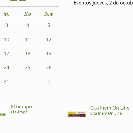
Eventos jueves, 2 de octu
Vie
Sáb
Dom
3
4
5
10
11
12
17
18
19
24
25
26
31
1
2
El tiempo
Cita Inem On Line
El tiempo
Cita Inem On Line