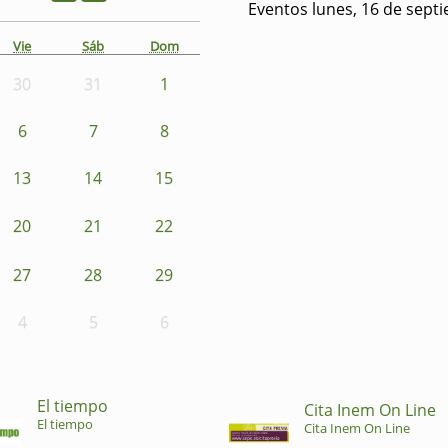
Eventos lunes, 16 de sept
Vie
Sáb
Dom
30
31
1
6
7
8
13
14
15
20
21
22
27
28
29
4
5
6
El tiempo
Cita Inem On Line
El tiempo
Cita Inem On Line