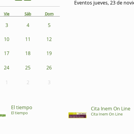
Eventos jueves, 23 de nov
Vie
Sáb
Dom
3
4
5
10
11
12
17
18
19
24
25
26
1
2
3
El tiempo
Cita Inem On Line
El tiempo
Cita Inem On Line