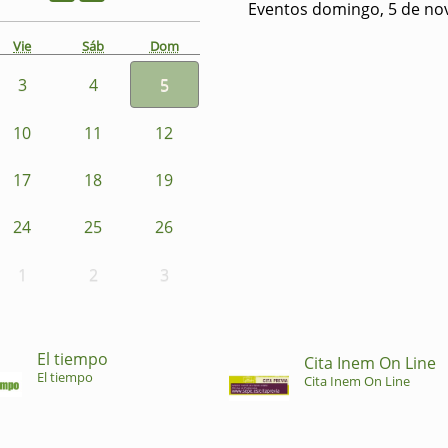
Eventos domingo, 5 de no
Vie
Sáb
Dom
3
4
5
10
11
12
17
18
19
24
25
26
1
2
3
El tiempo
Cita Inem On Line
El tiempo
Cita Inem On Line