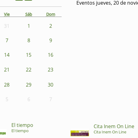
Eventos jueves, 20 de nov
Vie
Sáb
Dom
31
1
2
7
8
9
14
15
16
21
22
23
28
29
30
5
6
7
El tiempo
Cita Inem On Line
El tiempo
Cita Inem On Line