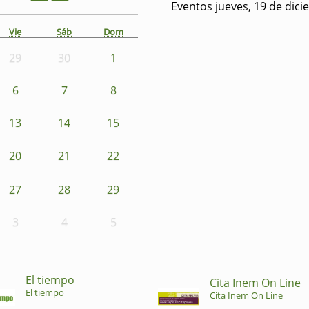
Eventos jueves, 19 de dic
Vie
Sáb
Dom
29
30
1
6
7
8
13
14
15
20
21
22
27
28
29
3
4
5
El tiempo
Cita Inem On Line
El tiempo
Cita Inem On Line