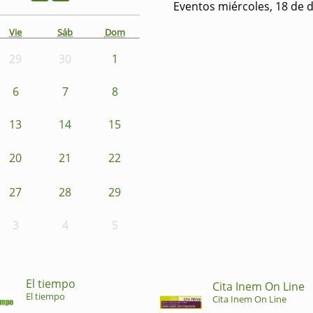
Eventos miércoles, 18 de 
Vie
Sáb
Dom
29
30
1
6
7
8
13
14
15
20
21
22
27
28
29
3
4
5
El tiempo
Cita Inem On Line
El tiempo
Cita Inem On Line