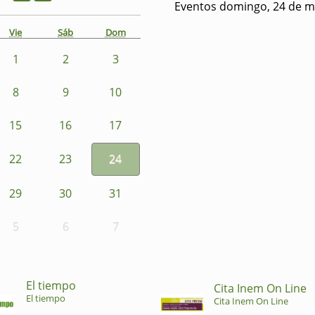
Eventos domingo, 24 de m
Vie
Sáb
Dom
1
2
3
8
9
10
15
16
17
22
23
24
29
30
31
5
6
7
El tiempo
Cita Inem On Line
El tiempo
Cita Inem On Line