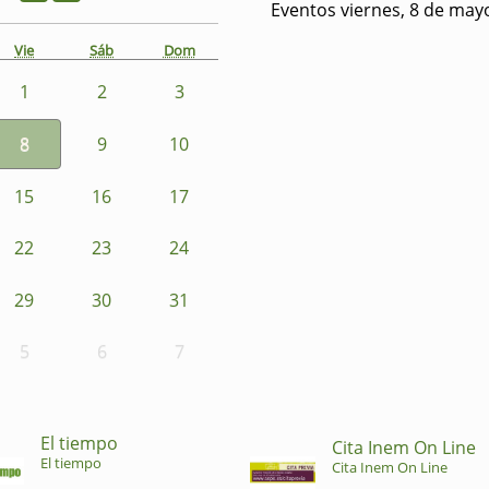
Eventos viernes, 8 de may
Vie
Sáb
Dom
1
2
3
8
9
10
15
16
17
22
23
24
29
30
31
5
6
7
El tiempo
Cita Inem On Line
El tiempo
Cita Inem On Line