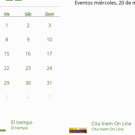
Eventos miércoles, 20 de 
Vie
Sáb
Dom
1
2
3
8
9
10
15
16
17
22
23
24
29
30
31
5
6
7
El tiempo
Cita Inem On Line
El tiempo
Cita Inem On Line