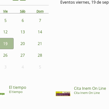
Eventos viernes, 19 de se
Vie
Sáb
Dom
5
6
7
12
13
14
19
20
21
26
27
28
3
4
5
El tiempo
Cita Inem On Line
El tiempo
Cita Inem On Line