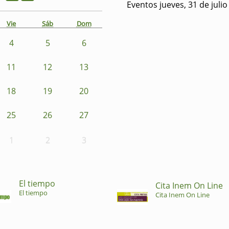
Eventos jueves, 31 de juli
Vie
Sáb
Dom
4
5
6
11
12
13
18
19
20
25
26
27
1
2
3
El tiempo
Cita Inem On Line
El tiempo
Cita Inem On Line