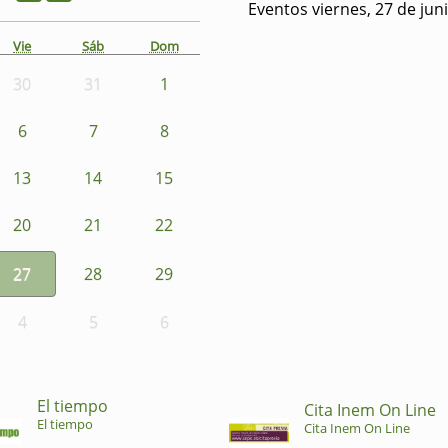
Eventos viernes, 27 de jun
Vie
Sáb
Dom
30
31
1
6
7
8
13
14
15
20
21
22
27
28
29
4
5
6
El tiempo
Cita Inem On Line
El tiempo
Cita Inem On Line