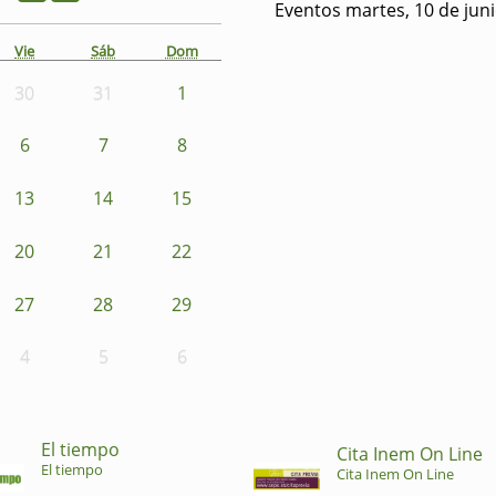
Eventos martes, 10 de jun
Vie
Sáb
Dom
30
31
1
6
7
8
13
14
15
20
21
22
27
28
29
4
5
6
El tiempo
Cita Inem On Line
El tiempo
Cita Inem On Line