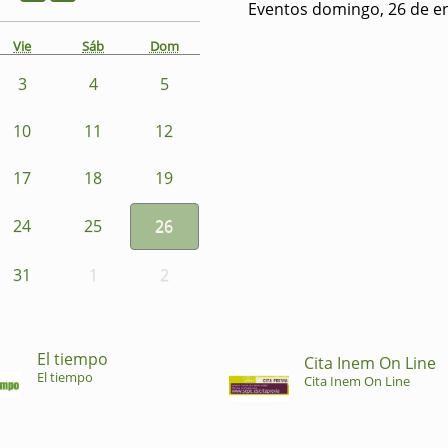
Eventos domingo, 26 de e
Vie
Sáb
Dom
3
4
5
10
11
12
17
18
19
24
25
26
31
1
2
El tiempo
Cita Inem On Line
El tiempo
Cita Inem On Line