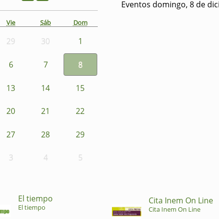
Eventos domingo, 8 de di
Vie
Sáb
Dom
29
30
1
6
7
8
13
14
15
20
21
22
27
28
29
3
4
5
El tiempo
Cita Inem On Line
El tiempo
Cita Inem On Line