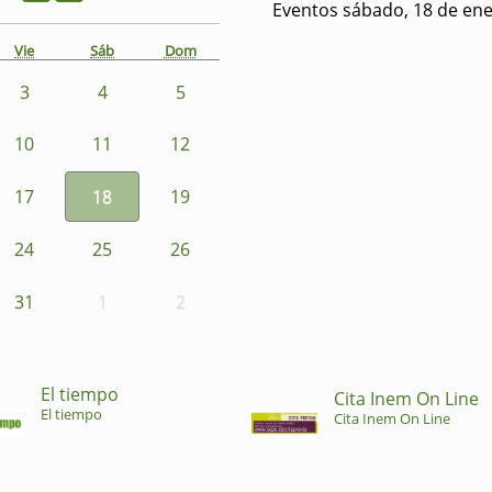
Eventos sábado, 18 de en
Vie
Sáb
Dom
3
4
5
10
11
12
17
18
19
24
25
26
31
1
2
El tiempo
Cita Inem On Line
El tiempo
Cita Inem On Line