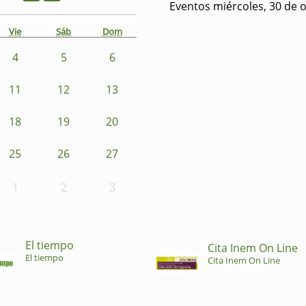
Eventos miércoles, 30 de 
Vie
Sáb
Dom
4
5
6
11
12
13
18
19
20
25
26
27
1
2
3
El tiempo
Cita Inem On Line
El tiempo
Cita Inem On Line