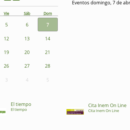
Eventos domingo, 7 de abr
Vie
Sáb
Dom
5
6
7
12
13
14
19
20
21
26
27
28
3
4
5
El tiempo
Cita Inem On Line
El tiempo
Cita Inem On Line