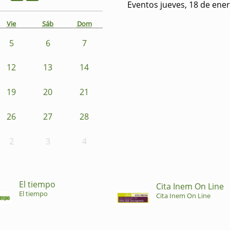
Eventos jueves, 18 de ene
Vie
Sáb
Dom
5
6
7
12
13
14
19
20
21
26
27
28
2
3
4
El tiempo
Cita Inem On Line
El tiempo
Cita Inem On Line