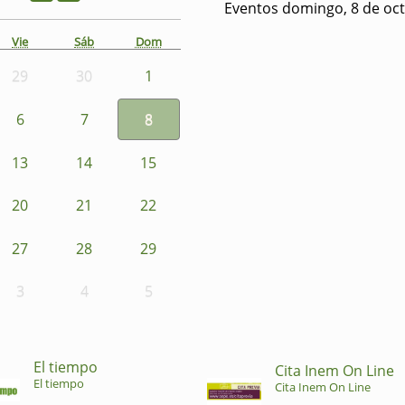
Eventos domingo, 8 de oc
Vie
Sáb
Dom
29
30
1
6
7
8
13
14
15
20
21
22
27
28
29
3
4
5
El tiempo
Cita Inem On Line
El tiempo
Cita Inem On Line