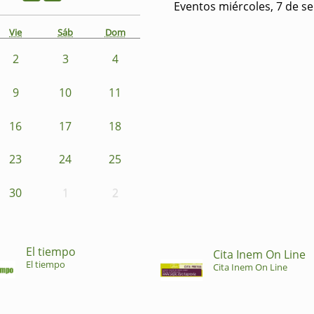
Eventos miércoles, 7 de s
Vie
Sáb
Dom
2
3
4
9
10
11
16
17
18
23
24
25
30
1
2
El tiempo
Cita Inem On Line
El tiempo
Cita Inem On Line