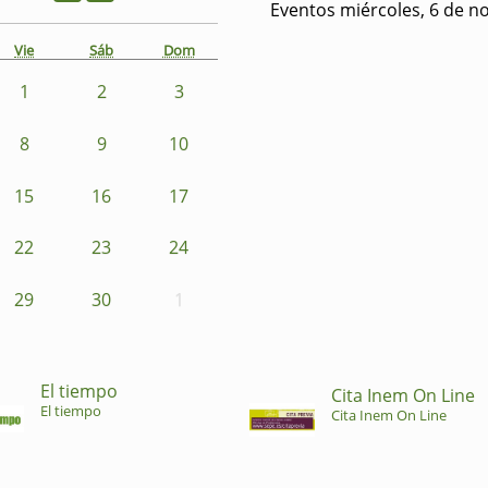
Eventos miércoles, 6 de n
Vie
Sáb
Dom
1
2
3
8
9
10
15
16
17
22
23
24
29
30
1
El tiempo
Cita Inem On Line
El tiempo
Cita Inem On Line