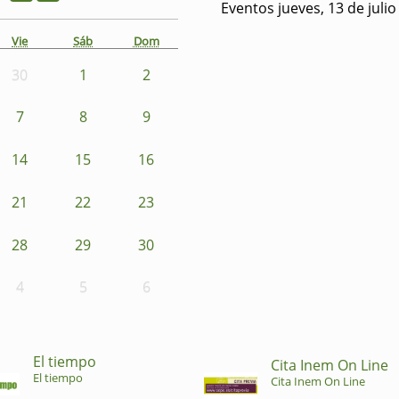
Eventos jueves, 13 de juli
Vie
Sáb
Dom
30
1
2
7
8
9
14
15
16
21
22
23
28
29
30
4
5
6
El tiempo
Cita Inem On Line
El tiempo
Cita Inem On Line