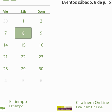
Eventos sábado, 8 de julio
Vie
Sáb
Dom
30
1
2
7
8
9
14
15
16
21
22
23
28
29
30
4
5
6
El tiempo
Cita Inem On Line
El tiempo
Cita Inem On Line