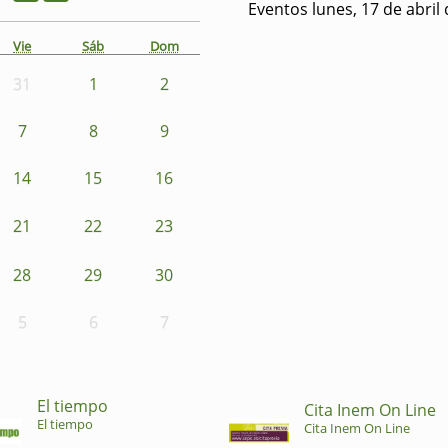
Eventos lunes, 17 de abril
Vie
Sáb
Dom
31
1
2
7
8
9
14
15
16
21
22
23
28
29
30
5
6
7
El tiempo
Cita Inem On Line
El tiempo
Cita Inem On Line