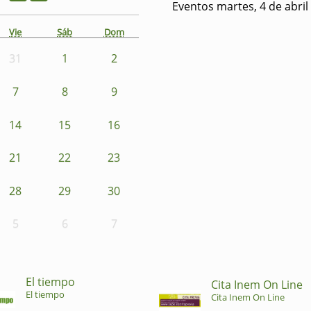
Eventos martes, 4 de abril
Vie
Sáb
Dom
31
1
2
7
8
9
14
15
16
21
22
23
28
29
30
5
6
7
El tiempo
Cita Inem On Line
El tiempo
Cita Inem On Line