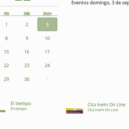
Eventos domingo, 3 de se
Vie
Sáb
Dom
1
2
3
8
9
10
15
16
17
22
23
24
29
30
1
El tiempo
Cita Inem On Line
El tiempo
Cita Inem On Line