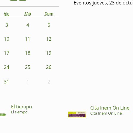
Eventos jueves, 23 de oct
Vie
Sáb
Dom
3
4
5
10
11
12
17
18
19
24
25
26
31
1
2
El tiempo
Cita Inem On Line
El tiempo
Cita Inem On Line