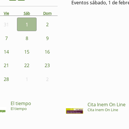
Eventos sábado, 1 de febr
Vie
Sáb
Dom
31
1
2
7
8
9
14
15
16
21
22
23
28
1
2
El tiempo
Cita Inem On Line
El tiempo
Cita Inem On Line