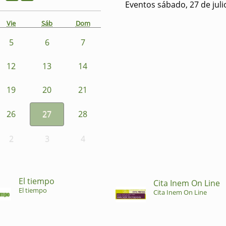
Eventos sábado, 27 de juli
Vie
Sáb
Dom
5
6
7
12
13
14
19
20
21
26
27
28
2
3
4
El tiempo
Cita Inem On Line
El tiempo
Cita Inem On Line