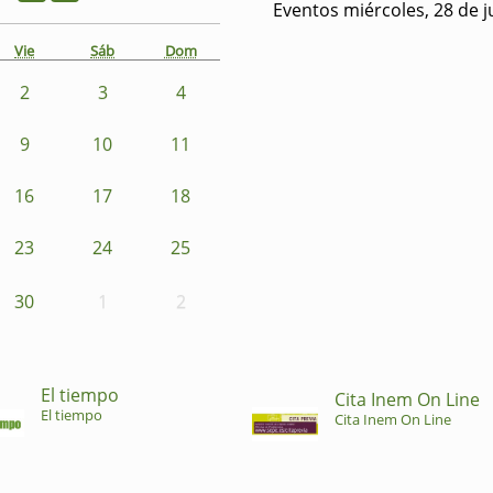
Eventos miércoles, 28 de j
Vie
Sáb
Dom
2
3
4
9
10
11
16
17
18
23
24
25
30
1
2
El tiempo
Cita Inem On Line
El tiempo
Cita Inem On Line