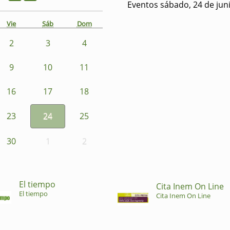
Eventos sábado, 24 de jun
Vie
Sáb
Dom
2
3
4
9
10
11
16
17
18
23
24
25
30
1
2
El tiempo
Cita Inem On Line
El tiempo
Cita Inem On Line