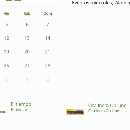
Eventos miércoles, 24 de 
Vie
Sáb
Dom
5
6
7
12
13
14
19
20
21
26
27
28
2
3
4
El tiempo
Cita Inem On Line
El tiempo
Cita Inem On Line